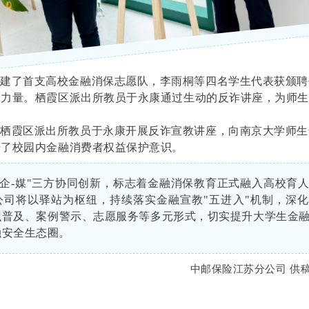
组建了首支高校金融消保志愿队，李雨桐等四名学生代表获颁聘
春力量。栖霞区派出所教员于永康通过生动的反诈讲座，为师
，栖霞区派出所教员于永康开展反诈宣教讲座，向南京大学师生
升了校园内金融消费者权益保护意识。
-企-媒"三方协同创新，标志着金融消保教育正式融入高校育
公司将以驿站为枢纽，持续落实金融宣教"五进入"机制，深
识普及、案例警示、志愿服务等多元形式，切实提升大学生金
融安全生态圈。
中邮保险江苏分公司 供稿 