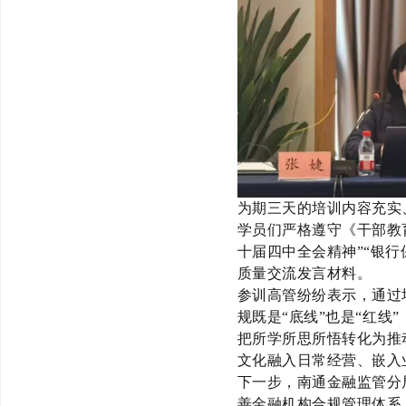
为期三天的培训内容充实
学员们严格遵守《干
部教
十届四中全会精神
”“银
质量交流发言材料。
参训高管纷纷表示，通过
规既是
“
底线
”
也是
“
红线
”
把所学所思所悟转化为推
文化融入日常经营、嵌入
下一步，南通金融监管分
善金融机构合规管理体系